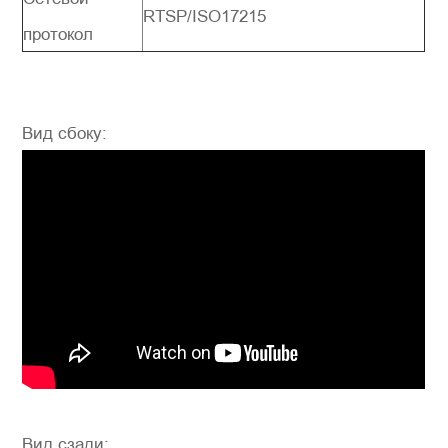
RTSP/ISO17215
протокол
Вид сбоку:
Вид сзади: