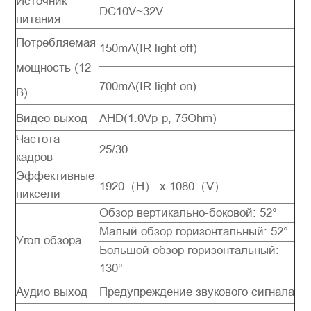
Источник
DC10V~32V
питания
Потребляемая
150mA(IR light off)
мощность (12
700mA(IR light on)
В)
Видео выход
AHD(1.0Vp-p, 75Ohm)
Частота
25/30
кадров
Эффективные
1920（H） x 1080（V）
пиксели
Обзор вертикально-боковой: 52°
Малый обзор горизонтальный: 52°
Угол обзора
Большой обзор горизонтальный:
130°
Аудио выход
Предупреждение звукового сигнала