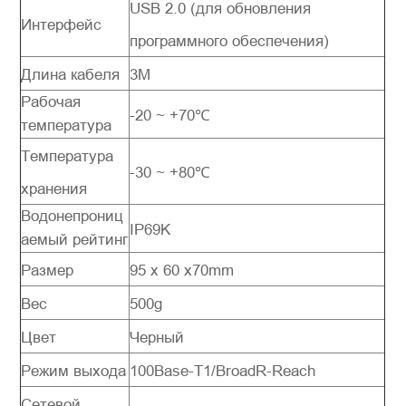
USB 2.0 (для обновления
Интерфейс
программного обеспечения)
Длина кабеля
3M
Рабочая
-20 ~ +70℃
температура
Температура
-30 ~ +80℃
хранения
Водонепрониц
IP69K
аемый рейтинг
Размер
95 x 60 x70mm
Вес
500g
Цвет
Черный
Режим выхода
100Base-T1/BroadR-Reach
Сетевой