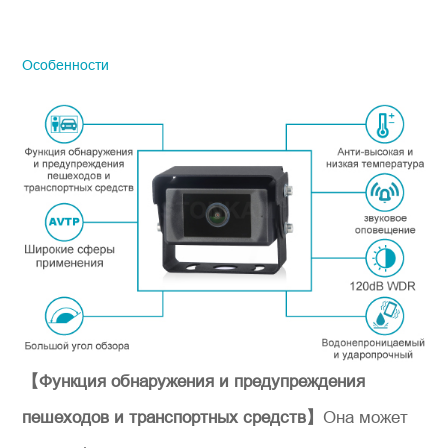
STONKAM продается только
предприятиям, поэтому обязательно
указывайте точный адрес электронной
Особенности
почты компании и информацию о
стране/регионе. Мы свяжемся с вами
как можно скорее.
Hомер продукции
*
Представьтесь
【Функция обнаружения и предупреждения
пешеходов и транспортных средств】
Она может