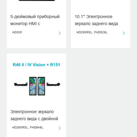
5-дюймовый приборный
10.1'' Электронное
монитор HMI с
зеркало заднего вида
интеграцией CAN
для грузовых
HD305
HD290RSL, FHD928L
автомобилей с камерой
UN ECE R46 / R159
Электронное зеркало
заднего вида с двойной
камерой
HD260RSL, FHD848L