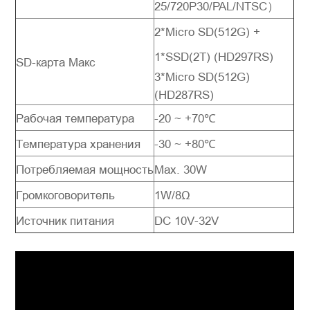
25/720P30/PAL/NTSC）
2*Micro SD(512G) +
1*SSD(2T) (HD297RS)
SD-карта Макс
3*Micro SD(512G)
(HD287RS)
Рабочая температура
-20 ~ +70℃
Температура хранения
-30 ~ +80℃
Потребляемая мощность
Max. 30W
Громкоговоритель
1W/8Ω
Источник питания
DC 10V-32V