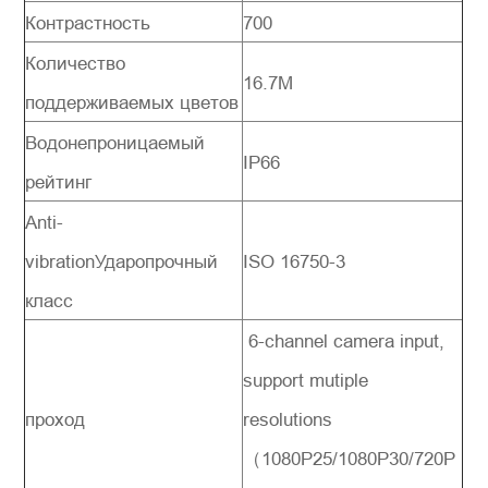
Контрастность
700
Количество
16.7M
поддерживаемых цветов
Водонепроницаемый
IP66
рейтинг
Anti-
vibrationУдаропрочный
ISO 16750-3
класс
6-channel camera input,
support mutiple
проход
resolutions
（1080P25/1080P30/720P