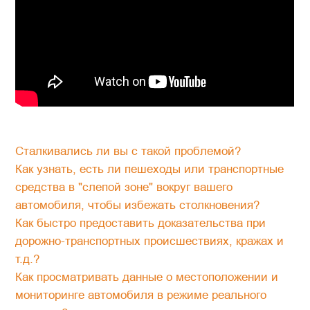
Сталкивались ли вы с такой проблемой?
Как узнать, есть ли пешеходы или транспортные
средства в "слепой зоне" вокруг вашего
автомобиля, чтобы избежать столкновения?
Как быстро предоставить доказательства при
дорожно-транспортных происшествиях, кражах и
т.д.?
Как просматривать данные о местоположении и
мониторинге автомобиля в режиме реального