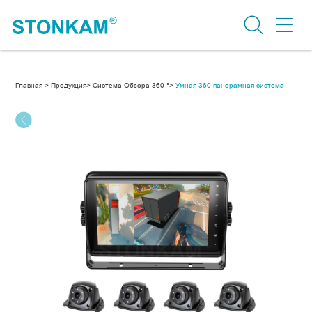
Главная >
Продукция>
Система Обзора 360 °>
Умная 360 панорамная система