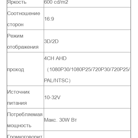
Яркость
600 cd/m2
Соотношение
16:9
сторон
Режим
3D/2D
отображения
4CH AHD
проход
（1080P30/1080P25/720P30/720P25/
PAL/NTSC）
Источник
10-32V
питания
Потребляемая
Макс. 30W Вт
мощность
Громкоговорит