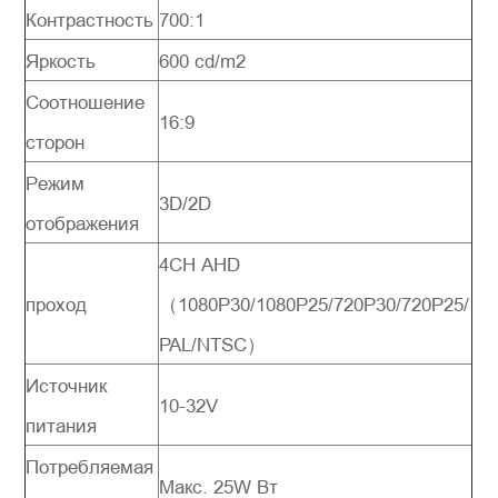
Контрастность
700:1
Яркость
600 cd/m2
Соотношение
16:9
сторон
Режим
3D/2D
отображения
4CH AHD
проход
（1080P30/1080P25/720P30/720P25/
PAL/NTSC）
Источник
10-32V
питания
Потребляемая
Макс. 25W Вт