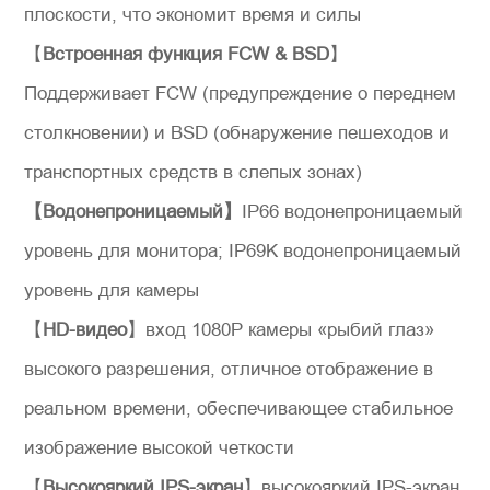
плоскости, что экономит время и силы
Отправить сообщение
【
Встроенная функция FCW & BSD
】
Поддерживает FCW (предупреждение о переднем
столкновении) и BSD (обнаружение пешеходов и
транспортных средств в слепых зонах)
【Водонепроницаемый】
IP66 водонепроницаемый
уровень для монитора; IP69K водонепроницаемый
уровень для камеры
【
HD-видео
】вход 1080P камеры «рыбий глаз»
высокого разрешения, отличное отображение в
реальном времени, обеспечивающее стабильное
изображение высокой четкости
【
Высокояркий IPS-экран
】высокояркий IPS-экран