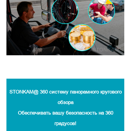
STONKAM
@
360 систему панорамного кругового
обзора
Обеспечивать вашу безопасность на 360
градусов!