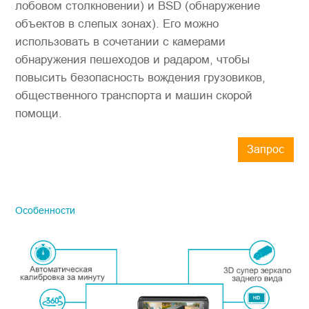
лобовом столкновении) и BSD (обнаружение
объектов в слепых зонах). Его можно
использовать в сочетании с камерами
обнаружения пешеходов и радаром, чтобы
повысить безопасность вождения грузовиков,
общественного транспорта и машин скорой
помощи.
Запрос
STONKAM продается только
предприятиям, поэтому обязательно
указывайте точный адрес электронной
Особенности
почты компании и информацию о
стране/регионе. Мы свяжемся с вами
как можно скорее.
Hомер продукции