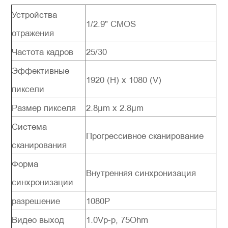
*
Сообщение
Устройства
1/2.9" CMOS
отражения
Частота кадров
25/
30
Эффективные
Отправить сообщение
1920 (H) x 1080 (V)
пиксели
Размер пикселя
2.8μm x 2.8μm
Система
Прогрессивное сканирование
сканирования
Форма
Внутренняя синхронизация
синхронизации
разрешение
1080P
Видео выход
1.0Vp-p, 75Ohm