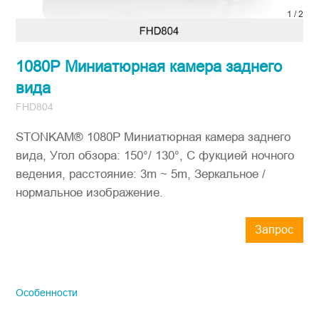
1
/
2
1080P Миниатюрная камера заднего
вида
FHD804
STONKAM® 1080P Миниатюрная камера заднего
вида, Угол обзора: 150°/ 130°, С фукцией ночного
ведения, расстояние: 3m ~ 5m, Зеркальное /
нормальное изображение.
Запрос
STONKAM продается только
предприятиям, поэтому обязательно
указывайте точный адрес электронной
Особенности
почты компании и информацию о
стране/регионе. Мы свяжемся с вами
как можно скорее.